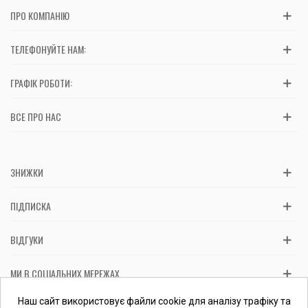
ПРО КОМПАНІЮ
ТЕЛЕФОНУЙТЕ НАМ:
ГРАФІК РОБОТИ:
ВСЕ ПРО НАС
ЗНИЖКИ
ПІДПИСКА
ВІДГУКИ
МИ В СОЦІАЛЬНИХ МЕРЕЖАХ
Вас обслуговує: ФОП Косташ С.І., номер запису в ЄДР 2 673 000
Наш сайт використовує файли cookie для аналізу трафіку та