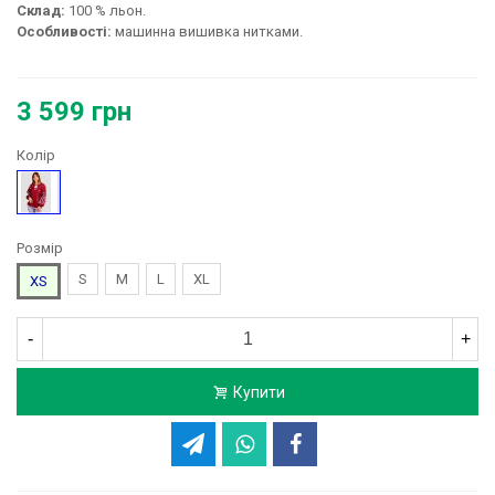
Склад:
100 % льон.
Особливості:
машинна вишивка нитками.
3 599 грн
Колір
Бордовий
Розмір
S
M
L
XL
XS
-
+
Купити