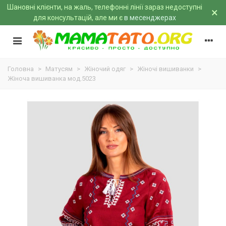
Шановні клієнти, на жаль, телефонні лінії зараз недоступні
×
для консультацій, але ми є
в месенджерах
Головна
>
Матусям
>
Жіночий одяг
>
Жіночі вишиванки
>
Жіноча вишиванка мод.5023