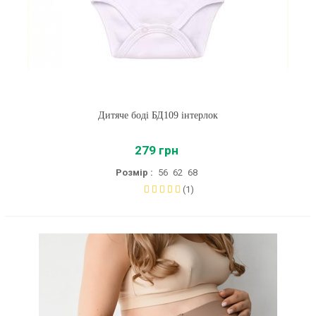
Дитяче боді БД109 інтерлок
279 грн
Розмір :
56
62
68
(1)