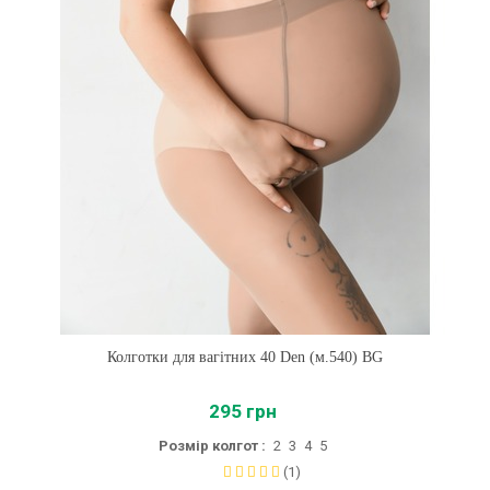
Колготки для вагітних 40 Den (м.540) BG
295 грн
Розмір колгот :
2
3
4
5
(1)