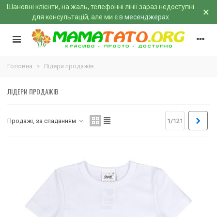
Шановні клієнти, на жаль, телефонні лінії зараз недоступні
×
для консультацій, але ми є
в месенджерах
Головна
>
Лідери продажів
ЛІДЕРИ ПРОДАЖІВ
Далі
Продажі, за спаданням
1/121