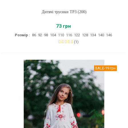
Дитячі трусики ТР3 (200)
73 грн
Розмір :
86
92
98
104
110
116
122
128
134
140
146
(1)
SALE
-19 грн