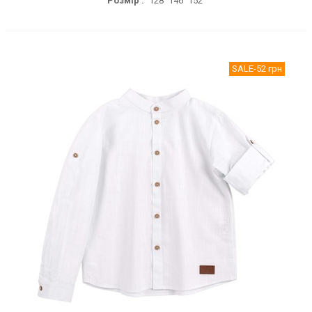
Розмір :
128
146
152
SALE
-52 грн