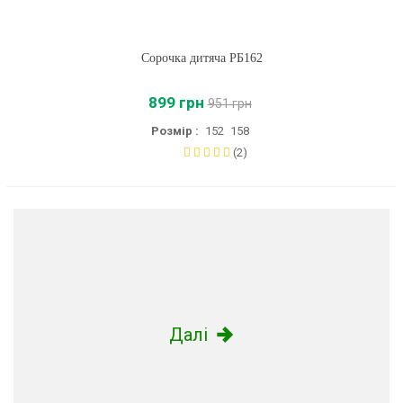
Сорочка дитяча РБ162
899 грн
951 грн
Розмір :
152
158
(2)
Далі