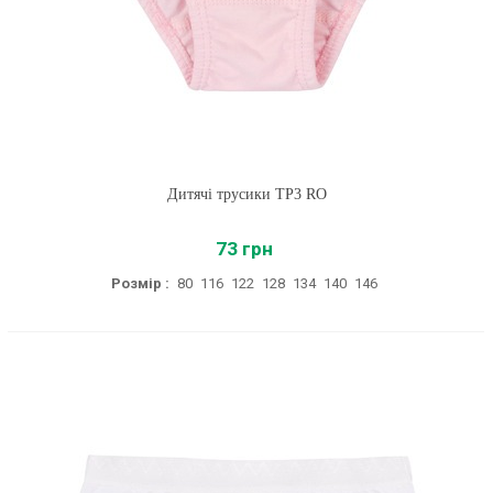
Дитячі трусики ТР3 RO
73 грн
Розмір :
80
116
122
128
134
140
146