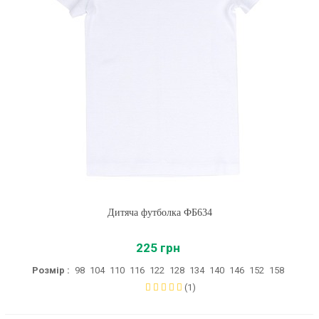
Дитяча футболка ФБ634
225 грн
Розмір :
98
104
110
116
122
128
134
140
146
152
158
(1)